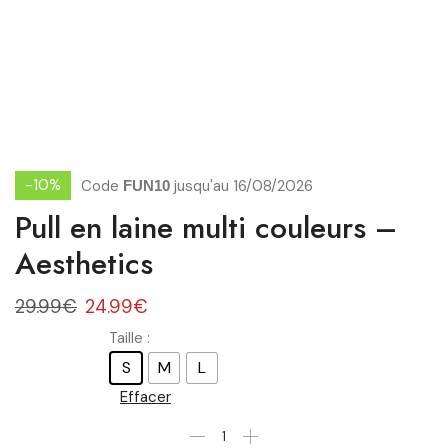
-10%
Code
jusqu'au 16/08/2026
FUN10
Pull en laine multi couleurs –
Aesthetics
29.99
€
24.99
€
Taille :
S
M
L
Effacer